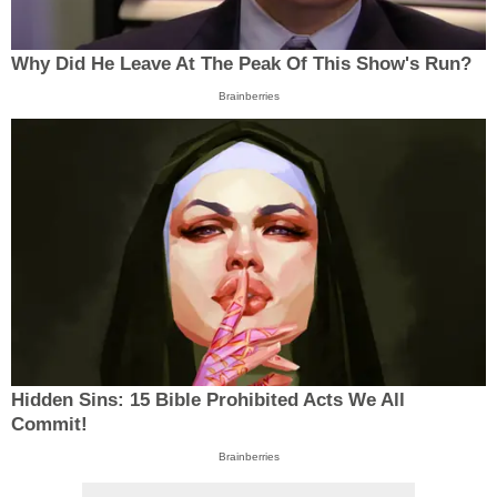
Why Did He Leave At The Peak Of This Show's Run?
Brainberries
Hidden Sins: 15 Bible Prohibited Acts We All
Commit!
Brainberries