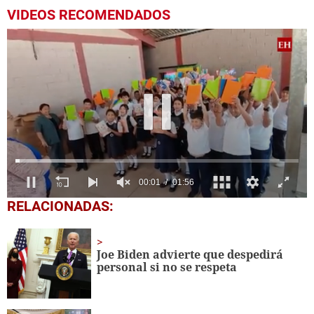
VIDEOS RECOMENDADOS
00:04
01:56
0
RELACIONADAS:
of
1
minute,
56
Joe Biden advierte que despedirá
seconds
personal si no se respeta