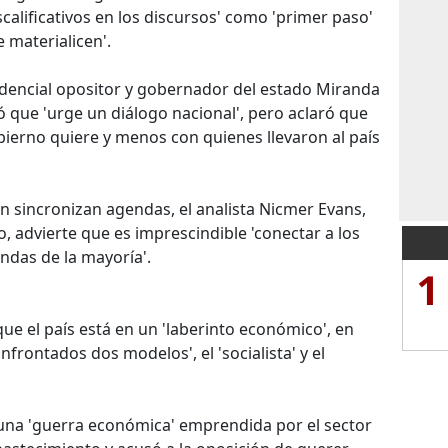
scalificativos en los discursos' como 'primer paso'
 materialicen'.
idencial opositor y gobernador del estado Miranda
ó que 'urge un diálogo nacional', pero aclaró que
obierno quiere y menos con quienes llevaron al país
ón sincronizan agendas, el analista Nicmer Evans,
mo, advierte que es imprescindible 'conectar a los
andas de la mayoría'.
1
e el país está en un 'laberinto económico', en
nfrontados dos modelos', el 'socialista' y el
 a una 'guerra económica' emprendida por el sector