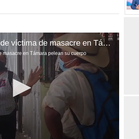
Familiares y amigas de víctima de masacre en Támara pelean su cuerpo
de masacre en Támara pelean su cuerpo