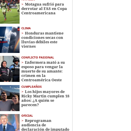
Motagua sufrió para
derrotar al FAS en Copa
Centroamericana
CLIMA
Honduras mantiene
condiciones secas con
lluvias débiles este
viernes
CONFLICTO PASIONAL
Enfermera mató a su
esposo para vengar la
muerte de su amante:
crimen en la
Centroamérica Oeste
CUMPLEAÑOS
Los hijos mayores de
Ricky Martin cumplen 18
años: ¿A quién se
parecen?
OFICIAL
Reprograman
audiencia de
declaración de imputado