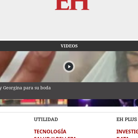
VIDEOS
 y Georgina para su boda
UTILIDAD
EH PLUS
TECNOLOGÍA
INVESTI
durante transmisión en vivo en México