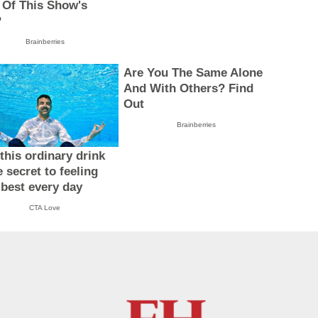
 Of This Show's
?
Brainberries
Are You The Same Alone
And With Others? Find
Out
Brainberries
this ordinary drink
e secret to feeling
 best every day
CTA Love