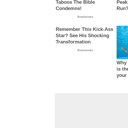
Taboos The Bible
Peak
Condemns!
Run
Brainberries
Remember This Kick-Ass
Star? See His Shocking
Transformation
Brainberries
Why 
is th
your