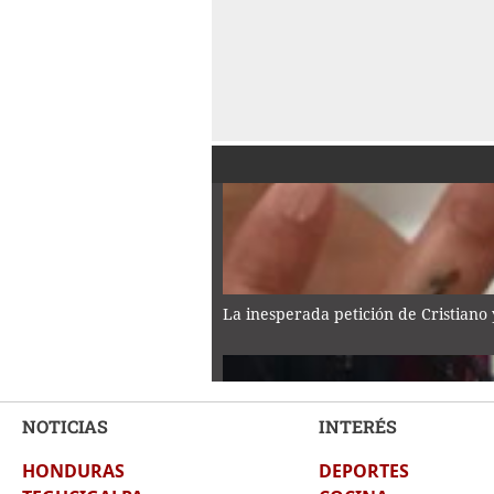
La inesperada petición de Cristiano
NOTICIAS
INTERÉS
HONDURAS
DEPORTES
Asesinan a tiktoker César Gastélum 