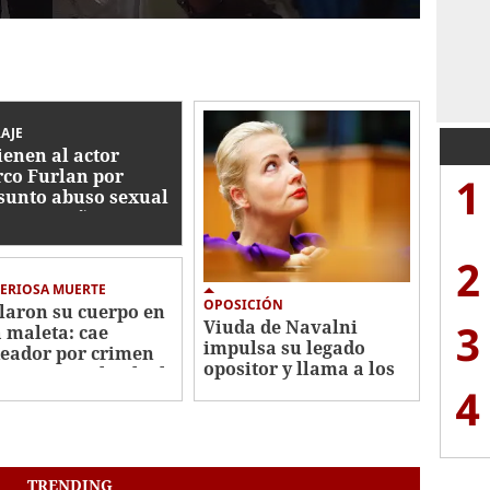
AJE
ienen al actor
co Furlan por
1
sunto abuso sexual
tra un niño autista
5 años
2
ERIOSA MUERTE
OPOSICIÓN
laron su cuerpo en
3
Viuda de Navalni
 maleta: cae
impulsa su legado
eador por crimen
opositor y llama a los
misionera Elisabeth
rusos a votar por
4
s
Yábloko
TRENDING