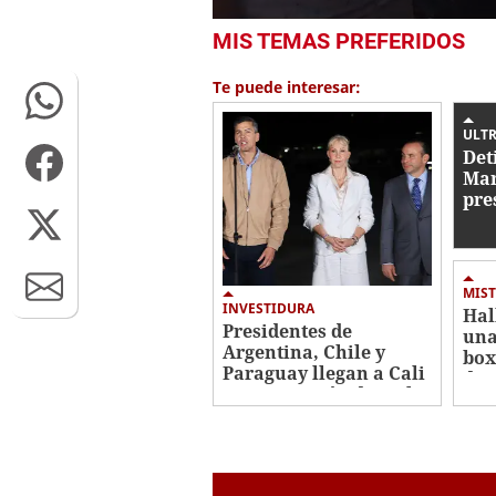
0
MIS TEMAS PREFERIDOS
seconds
of
2
Te puede interesar:
minutes,
50
seconds
Volume
ULTR
0%
Det
Mar
pre
con
de 
MIST
INVESTIDURA
Hal
Presidentes de
una
Argentina, Chile y
box
Paraguay llegan a Cali
de 
para posesión de De la
Ros
Espriella