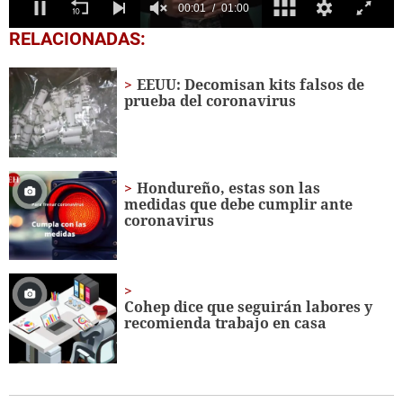
0
RELACIONADAS:
seconds
of
1
EEUU: Decomisan kits falsos de
minute,
prueba del coronavirus
0
Hondureño, estas son las
medidas que debe cumplir ante
coronavirus
Cohep dice que seguirán labores y
recomienda trabajo en casa