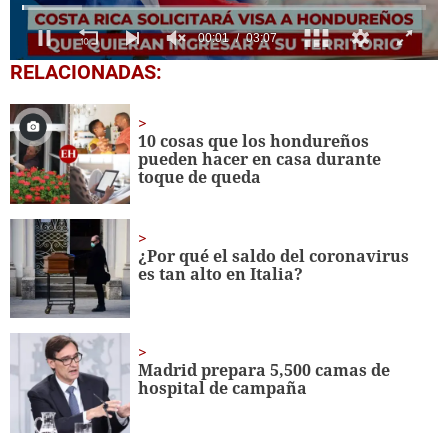
0
RELACIONADAS:
seconds
of
3
minutes,
10 cosas que los hondureños
7
pueden hacer en casa durante
seconds
toque de queda
¿Por qué el saldo del coronavirus
es tan alto en Italia?
Madrid prepara 5,500 camas de
hospital de campaña