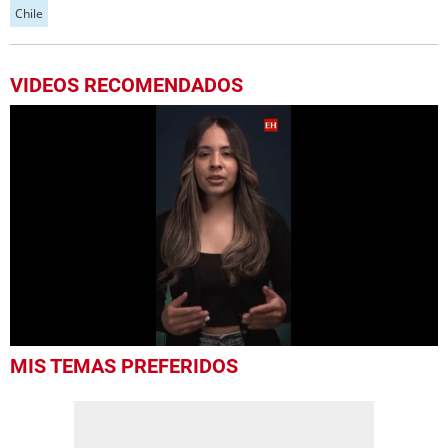
Chile
VIDEOS RECOMENDADOS
0
MIS TEMAS PREFERIDOS
of
53
seconds