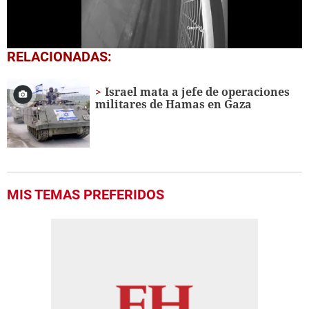
0
RELACIONADAS:
seconds
of
53
Israel mata a jefe de operaciones
seconds
militares de Hamas en Gaza
MIS TEMAS PREFERIDOS