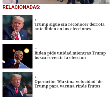
0
RELACIONADAS:
seconds
of
1
minute,
Trump sigue sin reconocer derrota
56
ante Biden en las elecciones
seconds
Biden pide unidad mientras Trump
busca revertir la elección
Operación 'Máxima velocidad' de
Trump para vacuna rinde frutos