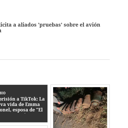
icita a aliados 'pruebas' sobre el avión
n
BIO
prisión a TikTok: La
va vida de Emma
onel, esposa de "El
apo" Guzmán