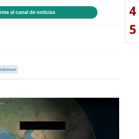
4
rme al canal de noticias
5
oleimani