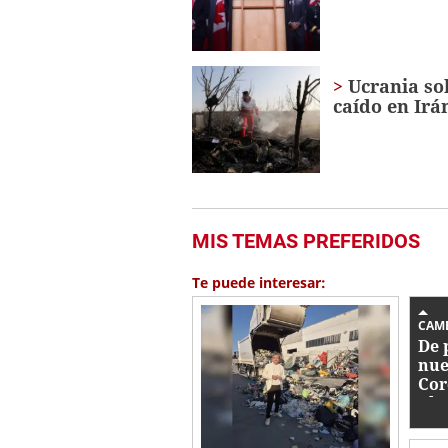
Ucrania sol
caído en Irá
MIS TEMAS PREFERIDOS
Te puede interesar:
CAM
De 
nue
Cor
Ch