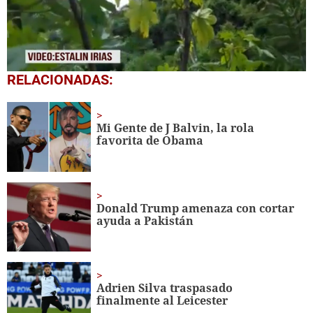
0
RELACIONADAS:
seconds
of
43
seconds
Mi Gente de J Balvin, la rola
favorita de Obama
Donald Trump amenaza con cortar
ayuda a Pakistán
Adrien Silva traspasado
finalmente al Leicester