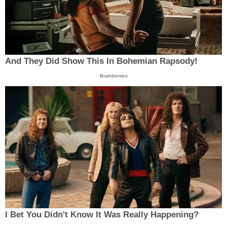
And They Did Show This In Bohemian Rapsody!
Brainberries
I Bet You Didn't Know It Was Really Happening?