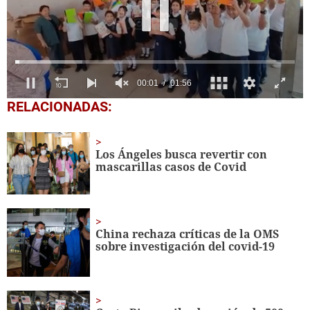
0
RELACIONADAS:
seconds
of
1
minute,
Los Ángeles busca revertir con
56
mascarillas casos de Covid
seconds
China rechaza críticas de la OMS
sobre investigación del covid-19