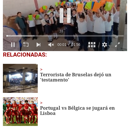
00:03
01:56
0
RELACIONADAS:
seconds
of
1
minute,
Terrorista de Bruselas dejó un
56
'testamento'
seconds
Portugal vs Bélgica se jugará en
Lisboa