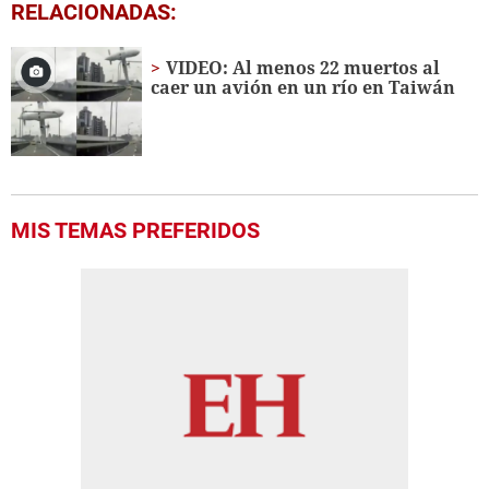
0
RELACIONADAS:
seconds
of
35
VIDEO: Al menos 22 muertos al
seconds
caer un avión en un río en Taiwán
MIS TEMAS PREFERIDOS