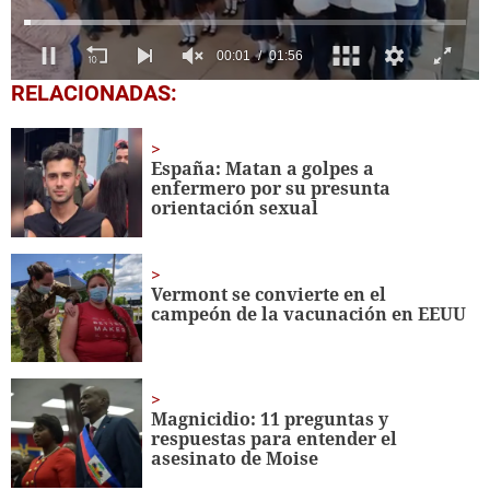
0
RELACIONADAS:
seconds
of
1
minute,
España: Matan a golpes a
56
enfermero por su presunta
seconds
orientación sexual
Vermont se convierte en el
campeón de la vacunación en EEUU
Magnicidio: 11 preguntas y
respuestas para entender el
asesinato de Moise