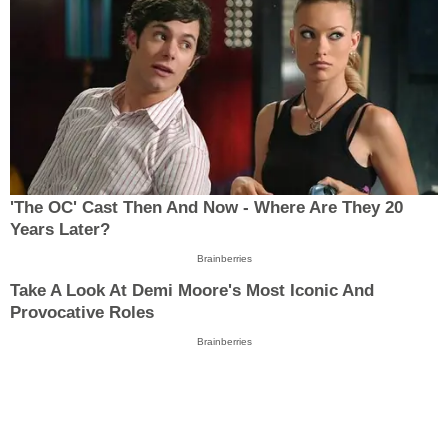
'The OC' Cast Then And Now - Where Are They 20
Years Later?
Brainberries
Take A Look At Demi Moore's Most Iconic And
Provocative Roles
Brainberries