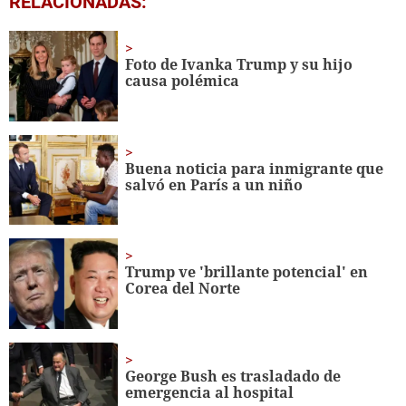
RELACIONADAS:
seconds
of
1
minute,
Foto de Ivanka Trump y su hijo
15
causa polémica
seconds
Buena noticia para inmigrante que
salvó en París a un niño
Trump ve 'brillante potencial' en
Corea del Norte
George Bush es trasladado de
emergencia al hospital