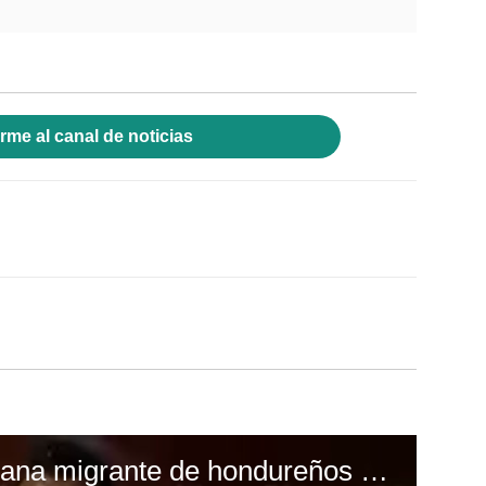
rme al canal de noticias
Lo último de la caravana migrante de hondureños en México