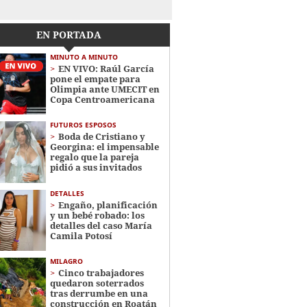
EN PORTADA
MINUTO A MINUTO
EN VIVO: Raúl García
pone el empate para
Olimpia ante UMECIT en
Copa Centroamericana
FUTUROS ESPOSOS
Boda de Cristiano y
Georgina: el impensable
regalo que la pareja
pidió a sus invitados
DETALLES
Engaño, planificación
y un bebé robado: los
detalles del caso María
Camila Potosí
MILAGRO
Cinco trabajadores
quedaron soterrados
tras derrumbe en una
construcción en Roatán