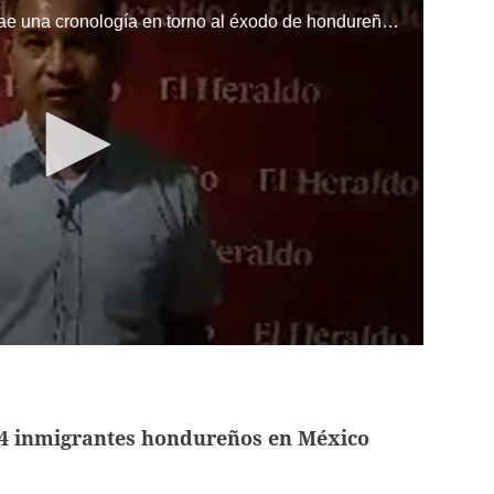
El periodista Edwin Ordoñez te trae una cronología en torno al éxodo de hondureños hacia los Estados Unidos.
24 inmigrantes hondureños en México