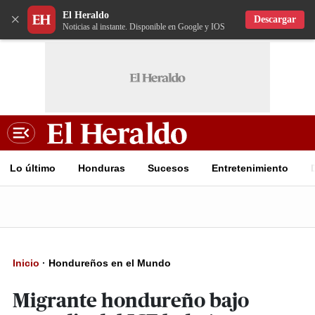
El Heraldo
×
Descargar
Noticias al instante. Disponible en Google y IOS
Lo último
Honduras
Sucesos
Entretenimiento
Inicio
·
Hondureños en el Mundo
Migrante hondureño bajo