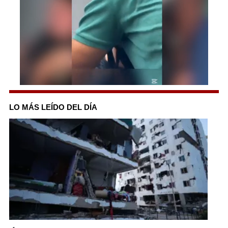
0
of
1
LO MÁS LEÍDO DEL DÍA
minute,
39
seconds