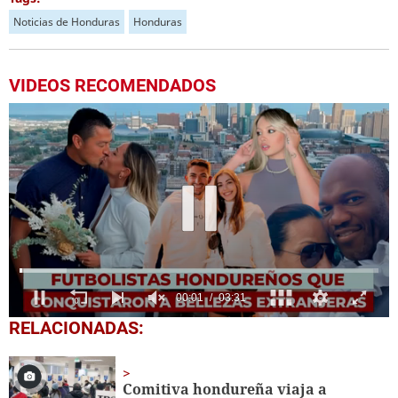
Noticias de Honduras
Honduras
VIDEOS RECOMENDADOS
0
RELACIONADAS:
seconds
of
3
minutes,
Comitiva hondureña viaja a
31