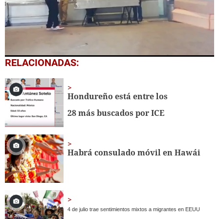
0
RELACIONADAS:
seconds
of
1
minute,
Hondureño está entre los
19
seconds
28 más buscados por ICE
Habrá consulado móvil en Hawái
4 de julio trae sentimientos mixtos a migrantes en EEUU