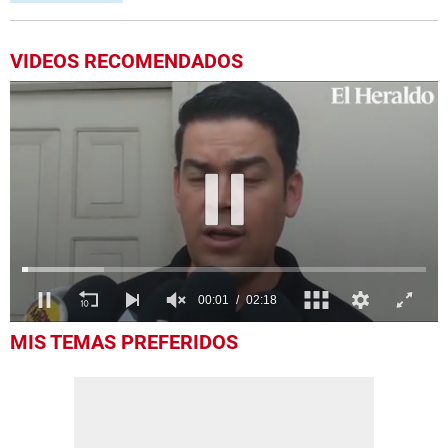
VIDEOS RECOMENDADOS
0
MIS TEMAS PREFERIDOS
seconds
of
2
minutes,
18
seconds