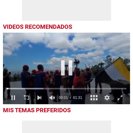
VIDEOS RECOMENDADOS
0
MIS TEMAS PREFERIDOS
seconds
of
1
minute,
31