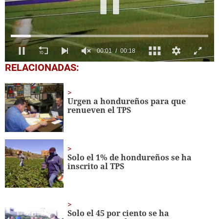
0
RELACIONADAS:
seconds
of
18
seconds
Urgen a hondureños para que
renueven el TPS
Solo el 1% de hondureños se ha
inscrito al TPS
Solo el 45 por ciento se ha