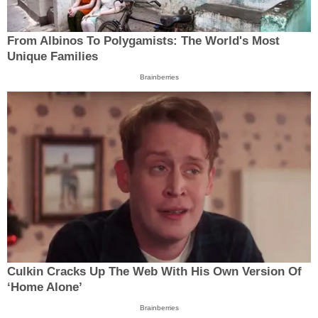
From Albinos To Polygamists: The World's Most
Unique Families
Brainberries
Culkin Cracks Up The Web With His Own Version Of
‘Home Alone’
Brainberries