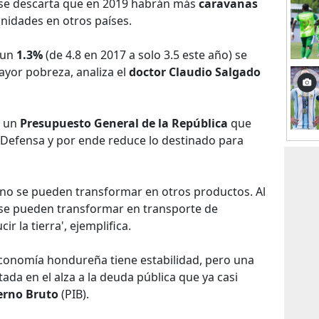
 se descarta que en 2019 habrán más
caravanas
idades en otros países.
 un
1.3%
(de 4.8 en 2017 a solo 3.5 este año) se
yor pobreza, analiza el
doctor Claudio Salgado
a un
Presupuesto General de la República
que
Defensa y por ende reduce lo destinado para
 no se pueden transformar en otros productos. Al
o se pueden transformar en transporte de
r la tierra', ejemplifica.
conomía hondureña tiene estabilidad, pero una
tada en el alza a la deuda pública que ya casi
erno Bruto
(PIB).