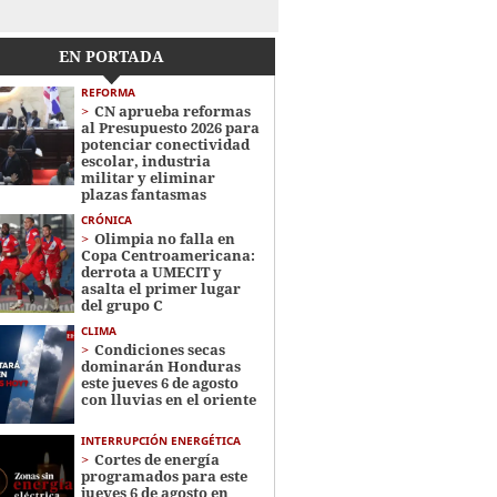
EN PORTADA
REFORMA
CN aprueba reformas
al Presupuesto 2026 para
potenciar conectividad
escolar, industria
militar y eliminar
plazas fantasmas
CRÓNICA
Olimpia no falla en
Copa Centroamericana:
derrota a UMECIT y
asalta el primer lugar
del grupo C
CLIMA
Condiciones secas
dominarán Honduras
este jueves 6 de agosto
con lluvias en el oriente
INTERRUPCIÓN ENERGÉTICA
Cortes de energía
programados para este
jueves 6 de agosto en