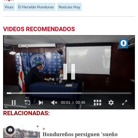
Visas
El Heraldo Honduras
Noticias Hoy
VIDEOS RECOMENDADOS
0
RELACIONADAS:
seconds
of
46
seconds
Hondureños persiguen 'sueño