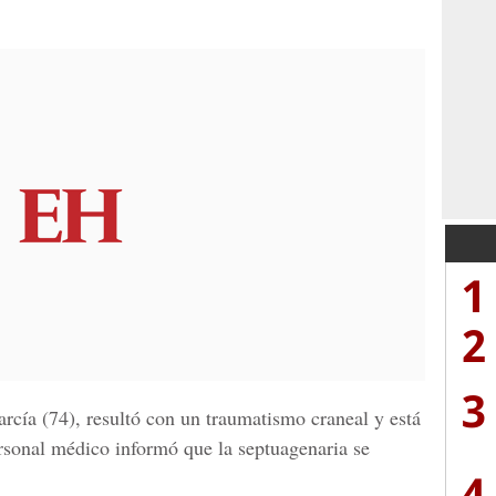
1
2
3
rcía (74), resultó con un traumatismo craneal y está
rsonal médico informó que la septuagenaria se
4