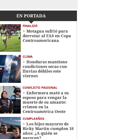
EN PORTADA
FINALIZÓ
Motagua sufrió para
derrotar al FAS en Copa
Centroamericana
CLIMA
Honduras mantiene
condiciones secas con
lluvias débiles este
viernes
CONFLICTO PASIONAL
Enfermera mató a su
esposo para vengar la
muerte de su amante:
crimen en la
Centroamérica Oeste
CUMPLEAÑOS
Los hijos mayores de
Ricky Martin cumplen 18
años: ¿A quién se
parecen?