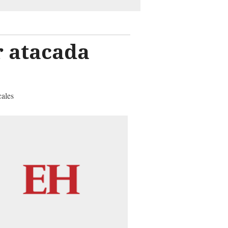
 atacada
cales