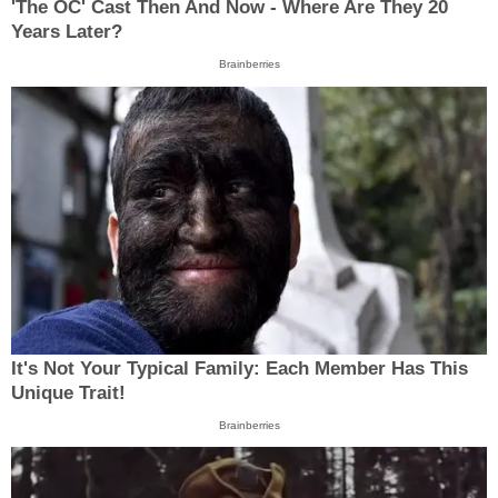
'The OC' Cast Then And Now - Where Are They 20
Years Later?
Brainberries
It's Not Your Typical Family: Each Member Has This
Unique Trait!
Brainberries