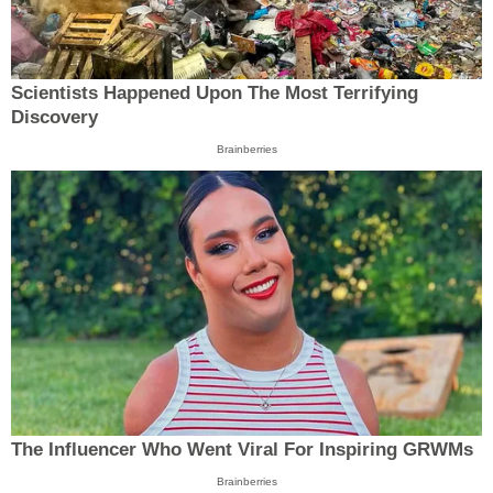
Scientists Happened Upon The Most Terrifying
Discovery
Brainberries
The Influencer Who Went Viral For Inspiring GRWMs
Brainberries