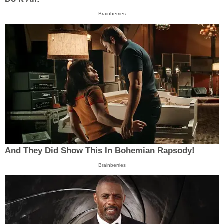
Brainberries
And They Did Show This In Bohemian Rapsody!
Brainberries