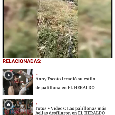
0
RELACIONADAS:
seconds
of
58
seconds
Anny Escoto irradió su estilo
de palillona en EL HERALDO
Fotos + Videos: Las palillonas más
bellas desfilaron en EL HERALDO