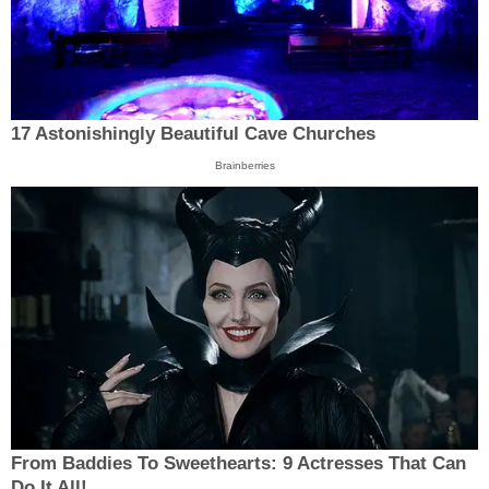
17 Astonishingly Beautiful Cave Churches
Brainberries
From Baddies To Sweethearts: 9 Actresses That Can
Do It All!