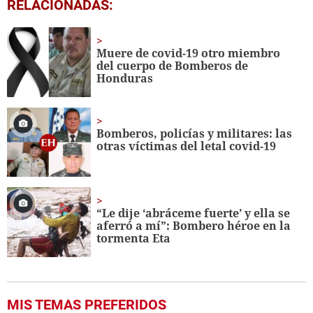
0
RELACIONADAS:
seconds
of
1
minute,
Muere de covid-19 otro miembro
24
del cuerpo de Bomberos de
seconds
Honduras
Bomberos, policías y militares: las
otras víctimas del letal covid-19
“Le dije ‘abráceme fuerte’ y ella se
aferró a mí”: Bombero héroe en la
tormenta Eta
MIS TEMAS PREFERIDOS