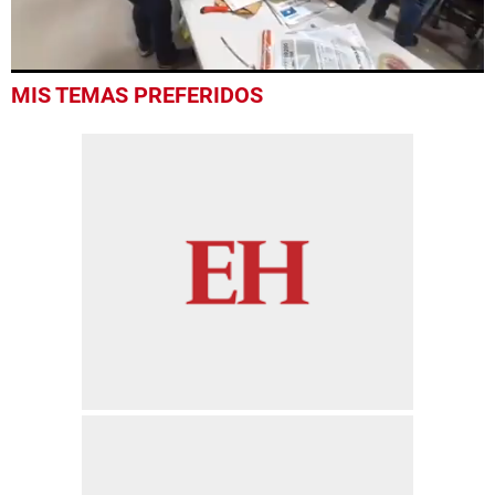
0
MIS TEMAS PREFERIDOS
seconds
of
30
seconds