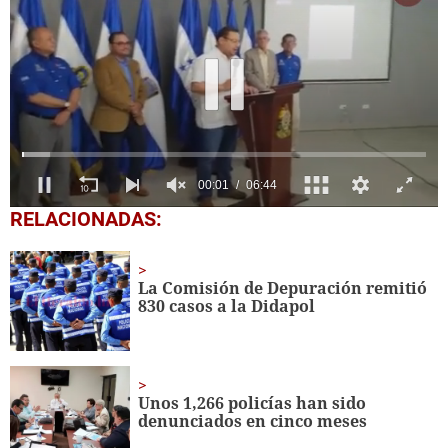
0
RELACIONADAS:
of
6
minutes,
44
La Comisión de Depuración remitió
seconds
830 casos a la Didapol
Unos 1,266 policías han sido
denunciados en cinco meses