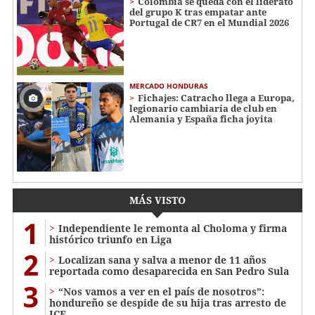
Colombia se queda con el liderato
del grupo K tras empatar ante
Portugal de CR7 en el Mundial 2026
MERCADO HONDURAS
Fichajes: Catracho llega a Europa,
legionario cambiaría de club en
Alemania y España ficha joyita
MÁS VISTO
1
Independiente le remonta al Choloma y firma
histórico triunfo en Liga
2
Localizan sana y salva a menor de 11 años
reportada como desaparecida en San Pedro Sula
3
“Nos vamos a ver en el país de nosotros”:
hondureño se despide de su hija tras arresto de
ICE