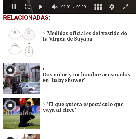
0
RELACIONADAS:
seconds
of
39
Medidas oficiales del vestido de
seconds
la Virgen de Suyapa
Dos niños y un hombre asesinados
en 'baby shower'
'El que quiera espectáculo que
vaya al circo'