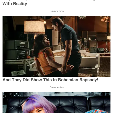
With Reality
Brainberries
And They Did Show This In Bohemian Rapsody!
Brainberries