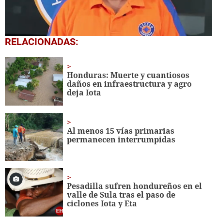
1
RELACIONADAS:
second
of
1
minute,
Honduras: Muerte y cuantiosos
7
daños en infraestructura y agro
seconds
deja Iota
Al menos 15 vías primarias
permanecen interrumpidas
Pesadilla sufren hondureños en el
valle de Sula tras el paso de
ciclones Iota y Eta