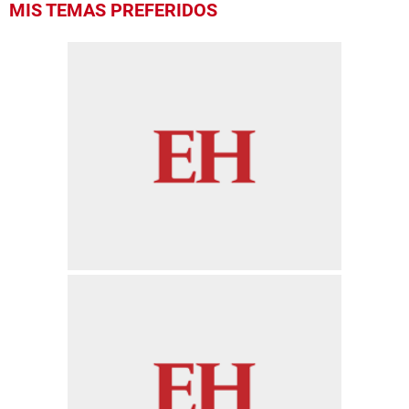
MIS TEMAS PREFERIDOS
seconds
of
3
minutes,
16
seconds