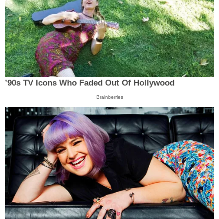
’90s TV Icons Who Faded Out Of Hollywood
Brainberries