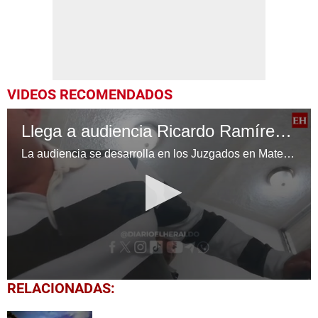
VIDEOS RECOMENDADOS
Llega a audiencia Ricardo Ramírez Del Cid, acusado de lavado de activos
La audiencia se desarrolla en los Juzgados en Materia de Criminalidad Organizada, Corrupción y Medio Ambiente, luego de ser detenidos en España por el delito de lavado de activos
0
RELACIONADAS:
seconds
of