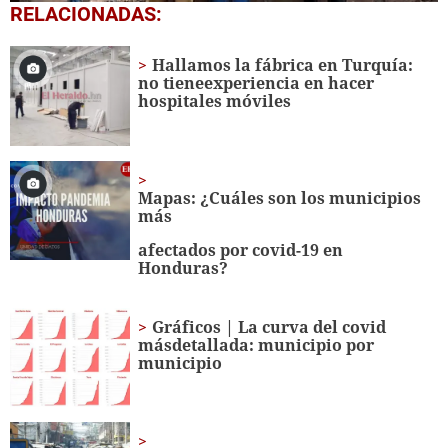
0
RELACIONADAS:
seconds
of
1
Hallamos la fábrica en Turquía:
minute,
no tieneexperiencia en hacer
17
hospitales móviles
seconds
Mapas: ¿Cuáles son los municipios
más
afectados por covid-19 en
Honduras?
Gráficos | La curva del covid
másdetallada: municipio por
municipio