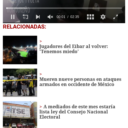
00:03
02:35
0
RELACIONADAS:
of
2
minutes,
35
Jugadores del Eibar al volver:
seconds
'Tenemos miedo'
Mueren nueve personas en ataques
armados en occidente de México
A mediados de este mes estaría
lista ley del Consejo Nacional
Electoral