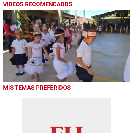
VIDEOS RECOMENDADOS
0
MIS TEMAS PREFERIDOS
seconds
of
23
minutes,
11
seconds