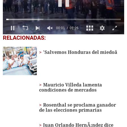
00:03
01:26
0
RELACIONADAS:
of
1
minute,
'Salvemos Honduras del miedoâ
26
seconds
Mauricio Villeda lamenta
condiciones de mercados
Rosenthal se proclama ganador
de las elecciones primarias
Juan Orlando HernÃ¡ndez dice