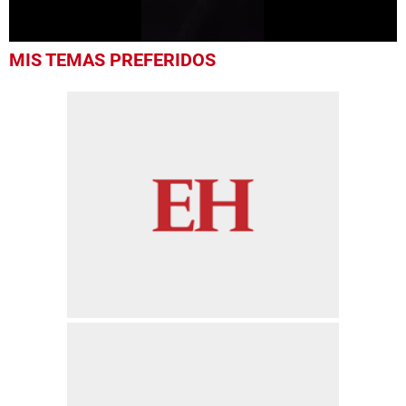
0
MIS TEMAS PREFERIDOS
seconds
of
23
seconds