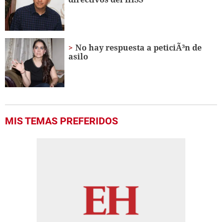
11
seconds
No hay respuesta a peticiÃ³n de
asilo
MIS TEMAS PREFERIDOS