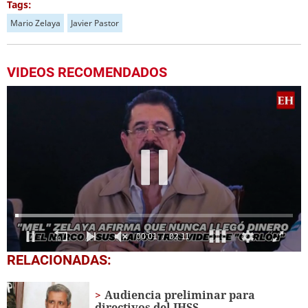
Tags:
Mario Zelaya
Javier Pastor
VIDEOS RECOMENDADOS
0
RELACIONADAS:
seconds
of
2
Audiencia preliminar para
minutes,
directivos del IHSS