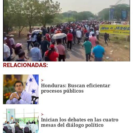
0
RELACIONADAS:
seconds
of
28
seconds
Honduras: Buscan eficientar
procesos públicos
Inician los debates en las cuatro
mesas del diálogo político