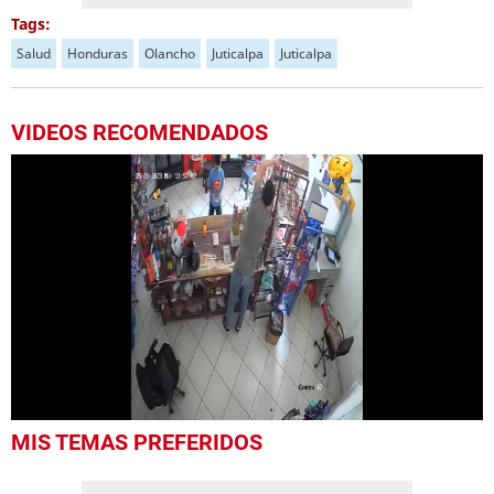
Tags:
Salud
Honduras
Olancho
Juticalpa
Juticalpa
VIDEOS RECOMENDADOS
0
MIS TEMAS PREFERIDOS
seconds
of
1