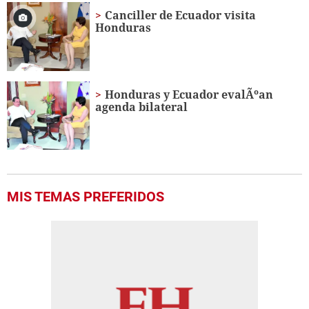
18
Canciller de Ecuador visita
seconds
Honduras
Honduras y Ecuador evalÃºan
agenda bilateral
MIS TEMAS PREFERIDOS