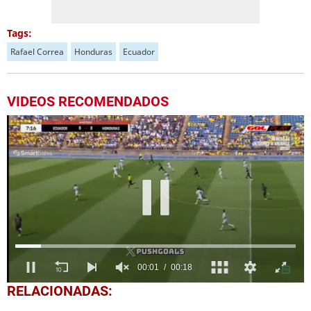
Tags:
Rafael Correa
Honduras
Ecuador
VIDEOS RECOMENDADOS
0
RELACIONADAS:
seconds
of