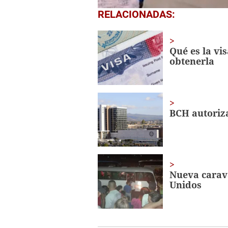
0
RELACIONADAS:
of
1
minute,
56
Qué es la vis
seconds
Volume
obtenerla
0%
BCH autoriz
Nueva carav
Unidos