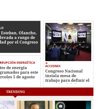
LO
 Esteban, Olancho,
elevada a rango de
dad por el Congreso
ional
RRUPCIÓN ENERGÉTICA
ACCIONES
tes de energía
Congreso Nacional
gramados para este
instala mesa de
rcoles 5 de agosto
trabajo para definir el
Honduras
marco legal de la
industria camaronera
TRENDING