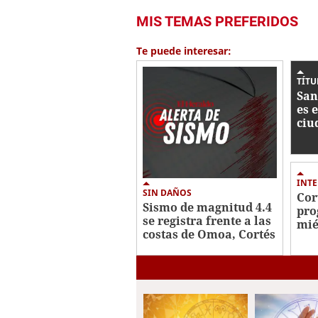
MIS TEMAS PREFERIDOS
Te puede interesar:
TÍTU
San
es 
ciu
Nac
INTE
SIN DAÑOS
Cor
Sismo de magnitud 4.4
pro
se registra frente a las
mié
costas de Omoa, Cortés
en 