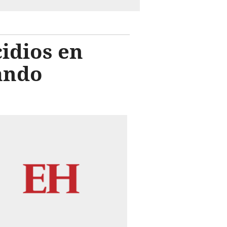
idios en
lando