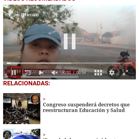
0
RELACIONADAS:
seconds
of
54
seconds
Congreso suspenderá decretos que
reestructuran Educación y Salud